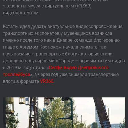
экспонаты музея с виртуальным (
VR360
)
видеоконтентом.
Кстати, идея делать виртуальное видеосопровождение
транспортных экспонатов у музейщиков возникла
именно после того как в Днепре команда блогеров во
главе с Артемом Костюком начала снимать так
называемые «транспортные блоги» которые стали
довольно популярными в городе – первым таким видео
в 2019-м году стало «
Селфи видео Днепровского
троллейбуса
», а через год уже снимали транспортные
влоги в формате
VR360
.