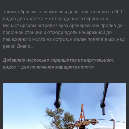
Таким образом, в съемочный день, они отсняли на 360-
видео два участка – от посадочного перрона на
Монастырском острове через Архиерейский пролив до
лодочной станции и отсюда вдоль набережной до
пешеходного моста на остров, и далее полет в высь над
рекой Днепр…
Добавляю несколько скриншотов из виртуального
видео – для понимания маршрута полета: