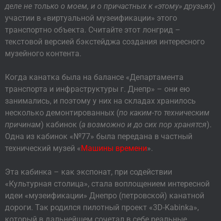
деле не только о моем, и о причастных к «этому» друзьях
)
участии в «виртуальной музеификации» этого
транспортно объекта. Считайте этот лонгрид –
текстовой версией бэкстейджа создания интересного
музейного контента.
Когда канатка была на балансе «Департамента
транспорта и инфраструктуры г. Днепр» – они ею
занимались, и поэтому у них на складах хранилось
несколько демонтированных (
по каким-то техническим
причинам
) кабинок (
а возможно и до сих пор хранятся
).
Одна из кабинок «№77» была передана в частный
технический музей «
Машины времени
».
Эта кабинка – как экспонат, при содействии
«Культурная столица», стала воплощением интересной
идеи «музеификации» Днепро (петровской) канатной
дороги. Так родился пилотный проект «3D-Kabinka»,
который в дальнейшем сочетал в себе реальные