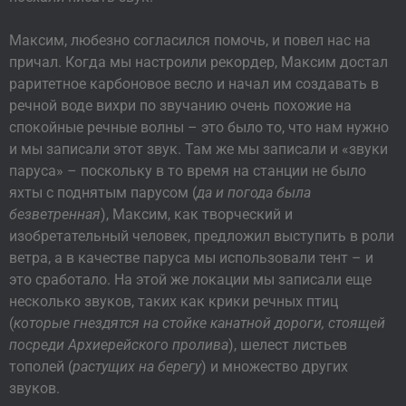
Максим, любезно согласился помочь, и повел нас на
причал. Когда мы настроили рекордер, Максим достал
раритетное карбоновое весло и начал им создавать в
речной воде вихри по звучанию очень похожие на
спокойные речные волны – это было то, что нам нужно
и мы записали этот звук. Там же мы записали и «звуки
паруса» – поскольку в то время на станции не было
яхты с поднятым парусом (
да и погода была
безветренная
), Максим, как творческий и
изобретательный человек, предложил выступить в роли
ветра, а в качестве паруса мы использовали тент – и
это сработало. На этой же локации мы записали еще
несколько звуков, таких как крики речных птиц
(
которые гнездятся на стойке канатной дороги, стоящей
посреди Архиерейского пролива
), шелест листьев
тополей (
растущих на берегу
) и множество других
звуков.