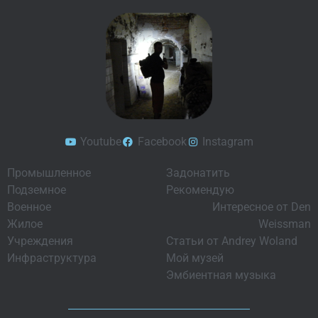
Youtube
Facebook
Instagram
Промышленное
Задонатить
Подземное
Рекомендую
Военное
Интересное от Den
Жилое
Weissman
Учреждения
Статьи от Andrey Woland
Инфраструктура
Мой музей
Эмбиентная музыка