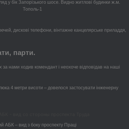
ляд у бік Запорізького шосе. Видно житлові будинки ж.м.
Тополь-1
речей, дискові телефони, вінтажне канцелярське приладдя,
ати, парти.
 за нами ходив комендант і неохоче відповідав на наші
до люка 4 метри висоти – довелося застосувати інженерну
й АБК – вид з боку проспекту Праці