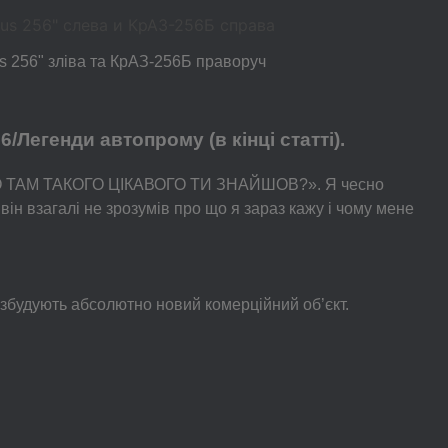
us 256" зліва та КрАЗ-256Б праворуч
/Легенди автопрому (в кінці статті).
У І ЩО ТАМ ТАКОГО ЦІКАВОГО ТИ ЗНАЙШОВ?». Я чесно
ін взагалі не зрозумів про що я зараз кажу і чому мене
м збудують абсолютно новий комерційний об’єкт.