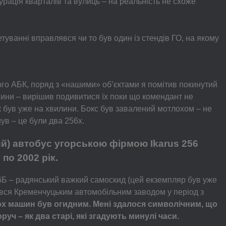
рація кварталів та вулиць – на реальність не схоже
етуванні вправлявся чи то був один із стендів ГО, на якому
ого АБК, поряд з «нашими» об’єктами я помітив покинутий
шини – вирішив подивитися їх поки що комендант не
 був уже на хвилини. Бокс був завалений мотлохом – не
ув – це були два 256х.
й) автобус угорською фірмою Ikarus 256
по 2002 рік.
Б – радянський важкий самоскид (цей екземпляр був уже
вся Кременчуцьким автомобільним заводом у період з
ох машин був огидним. Мені здалося символічним, що
руч – як два старі, які згадують минулі часи.