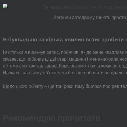
Легенди автопрому гниють просто
Я буквально за кілька хвилин встиг зробити к
І як тільки я вимкнув запис, побачив, як до мене квапл
сказав, що побачив ці дві старі машини і мене накрила но
автомотлох так зацікавив. Кому автомотлох, а кому леген
На жаль, на цьому об’єкті мені більше побачити не вдалос
Щодо цього об’єкту – ще три роки тому йшлося про ревіталі
Рекомендую прочитати