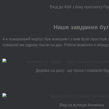
Вхід до АБК з боку проспекту Пр
Наше завдання бул
4-х поверховий корпус був новішим і з ним було простіше 
поверхів ми одразу пішли на дах. Робочі моменти я опущу 
Дерева на даху - ще трохи і покрівля б
Вид на вулицю Космічна