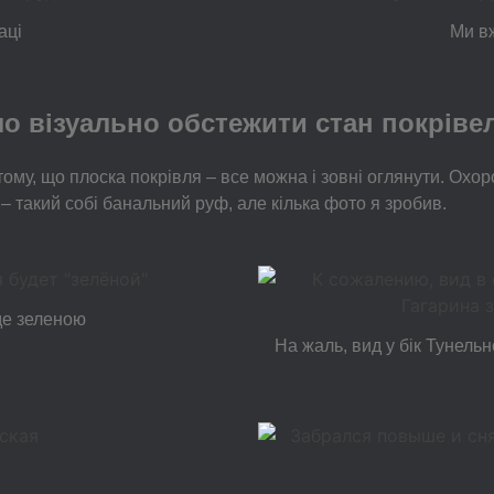
аці
Ми вж
о візуально обстежити стан покріве
тому, що плоска покрівля – все можна і зовні оглянути. Охо
– такий собі банальний руф, але кілька фото я зробив.
уде зеленою
На жаль, вид у бік Тунель