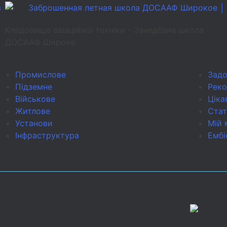
Кладовище авіаційної техніки - Занедбана школа
ДОСААФ Широке
Промислове
Задо
Підземне
Рек
Військове
Ціка
Житлове
Стат
Установи
Мій 
Інфраструктура
Ембі