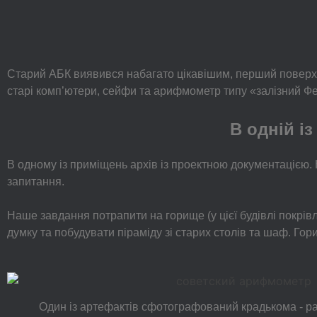
Старий АБК виявився набагато цікавішим, перший поверх –
старі комп’ютери, сейфи та арифмометр типу «залізний Ф
В одній із
В одному із приміщень архів із проектною документацією.
запитання.
Наше завдання потрапити на горище (у цієї будівлі покрівл
думку та побудувати піраміду зі старих столів та шаф. Гор
Один із артефактів сфотографований крадькома - 