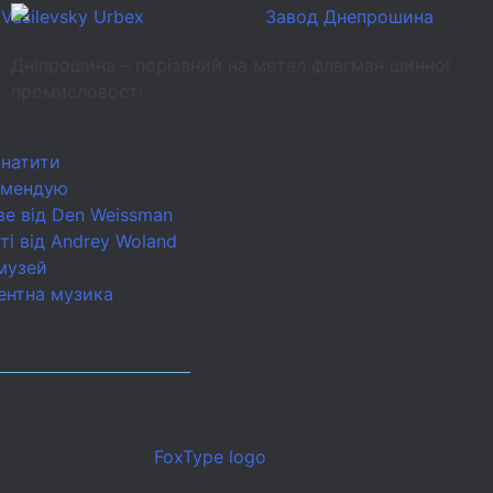
Дніпрошина – порізаний на метал флагман шинної
промисловості
натити
омендую
ве від Den Weissman
ті від Andrey Woland
музей
ентна музика