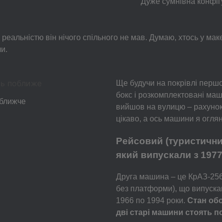
Дуже сумнівна конфігу
 реальністю він нічого спільного не мав. Думаю, хтось у мак
и.
Ще будучи на покрівлі перш
бокс і розкомплектовані ма
 ближче
вийшов на вулицю – рахунок
цікаво, а ось машини я оглян
Рейсовий (туристични
який випускали з 1977 
Друга машина – це КрАЗ-256
без платформи), що випуска
1966 по 1994 роки.
Стан об
дві старі машини стоять по