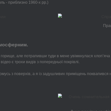
ль - приблизно 1960-х рр.)
Прав
атмосферним.
 горище, але потрапивши туди в мене увімкнулася хлоп’яча 
у відео є трохи видів з попередньої покрівлі.
мусь з поверхів, а я із задушливих приміщень поквапився на