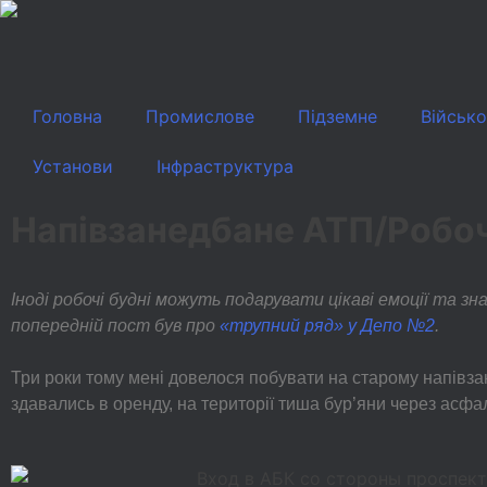
Головна
Промислове
Підземне
Військ
Установи
Інфраструктура
Напівзанедбане АТП/Робочі
Іноді робочі будні можуть подарувати цікаві емоції та з
попередній пост був про
«трупний ряд» у Депо №2
.
Три роки тому мені довелося побувати на старому напівзан
здавались в оренду, на території тиша бур’яни через асфа