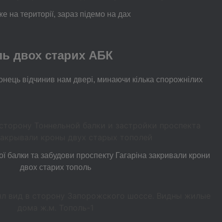
е на території, зараз підемо на дах
ль двох старих АБК
ронець відчинив нам двері, минаючи кілька спорожнілих
ної балки та забудови проспекту Гагаріна закривали крони
двох старих тополь