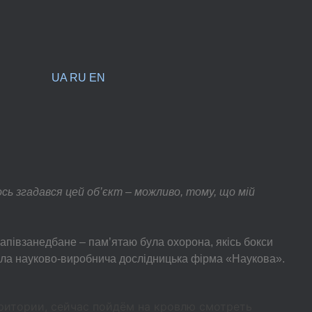
UA
RU
EN
ось згадався цей об’єкт – можливо, тому, що мій
напівзанедбане – пам’ятаю була охорона, якісь бокси
 була науково-виробнича дослідницька фірма «Наукова».