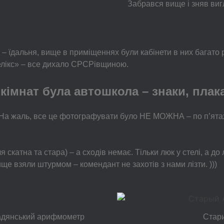
Забрався вище і зняв виг
 їдальня, вище в приміщеннях були кабінети в них багато 
елікс» – все дихало СРСРівщиною.
 кімнат була автошкола – знаки, плак
 На жаль, все це фотографувати було НЕ МОЖНА – по п’ятах
я скатна та стара) – а сходів немає. Тільки люк у стелі, а 
ище взяли штурмом – комендант не захотів з нами лізти. )))
радянський арифмометр
Стари