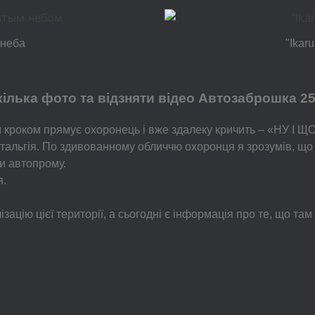
 неба
"Ikar
ілька фото та відзняти відео Автозаброшка 256
ивим кроком прямує охоронець і вже здалеку кричить – «Н
стальгія. По здивованному обличчю охоронця я зрозумів, що в
ди автопрому.
я.
зацію цієї території, а сьогодні є інформація про те, що та