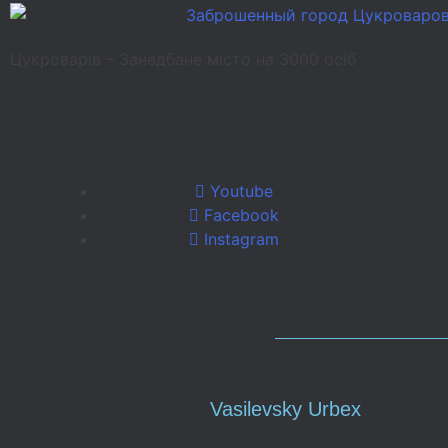
Цукроварів – Занедбане місто на 3000 осіб
Youtube
Facebook
Instagram
Vasilevsky Urbex