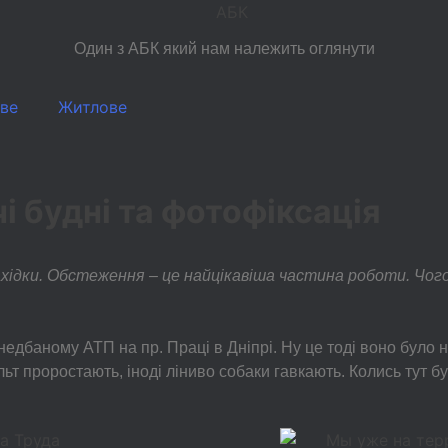
Один з АБК який нам належить оглянути
ове
Житлове
 будні та фотофіксація
нахідки. Обстеження – це найцікавіша частина роботи. Чог
едбаному АТП на пр. Праці в Дніпрі. Ну це тоді воно було 
льт проростають, іноді ліниво собаки гавкають. Колись тут