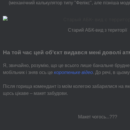
(механічний калькулятор типу "Фелікс", але пізніша моде
Старий АБК-вид з території
На той час цей об’єкт видався мені доволі 
Я, звичайно, розумію, що це всього лише банальне брудне
мобільник і зняв ось це
коротеньке відео
. До речі, в цьом
Після горища комендант із моїм колегою забарилися на яко
щось цікаве – макет забудови.
Макет чогось...???