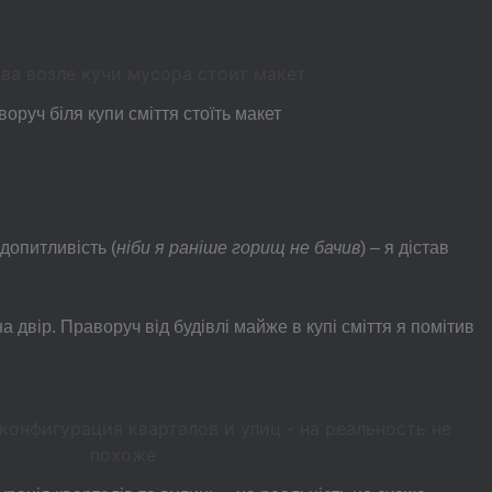
оруч біля купи сміття стоїть макет
допитливість (
ніби я раніше горищ не бачив
) – я дістав
 двір. Праворуч від будівлі майже в купі сміття я помітив