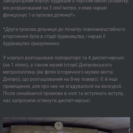
лабораторний корпус будували з перспективою розвитку,
він розрахований на 3 лінії метро, з яких наразі
функціонує 1-а пускова ділянка*
».
*Друга пускова дільниця до початку повномасштабного
вторгнення була в стадії будівництва, і наразі її
будівництво призупинено.
У корпусі розташовані лабораторії та 4 диспетчерські
(на 1 лінію), а також музей історії Дніпровського
метрополітену (як філія Історичного музею міста
Дніпро), що розташований на 8-му поверсі. Є й інші
приміщення, але про них не згадувалося на екскурсії.
Після ознайомчої промови в холі та вступного вступу,
нас запросили оглянути диспетчерські.