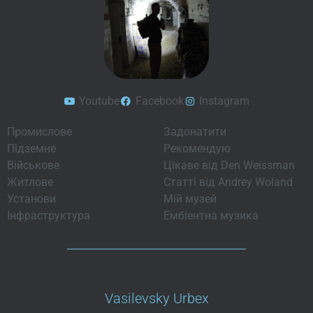
Youtube
Facebook
Instagram
Промислове
Задонатити
Підземне
Рекомендую
Військове
Цікаве від Den Weissman
Житлове
Статті від Andrey Woland
Установи
Мій музей
Інфраструктура
Ембіентна музика
Vasilevsky Urbex