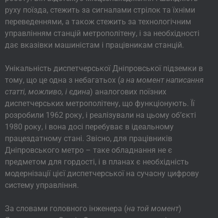
руху поїзда, стежить за сигналами стрілок та їхніми
переведеннями, а також стежить за технологічним
управлінням станцій метрополітену, і за необхідності
дає вказівки машиністам і працівникам станцій.
Унікальність диспетчерської Дніпровської підземки в
тому, що це одна з небагатьох (
а на момент написання
статті, можливо, і єдина
) аналогових поїзних
диспетчерських метрополітену, що функціонують. Її
розробили 1962 року, і реалізували на цьому об’єкті
1980 року, і вона досі перебуває в ідеальному
працездатному стані. Звісно, для працівників
Дніпровського метро – таке обладнання не є
предметом для гордості, і в планах є необхідність
модернізації цієї диспетчерської на сучасну цифрову
систему управління.
За словами головного інженера (
на той момент
)