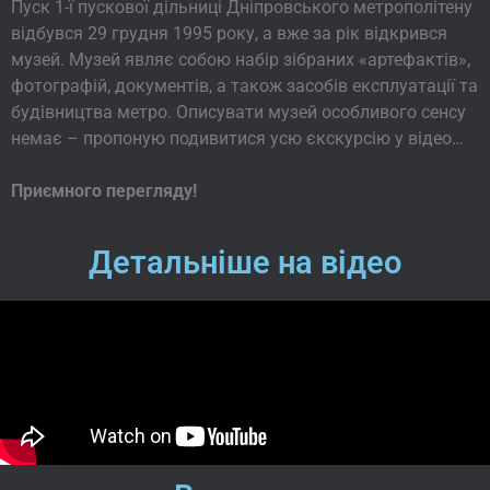
Пуск 1-ї пускової дільниці Дніпровського метрополітену
відбувся 29 грудня 1995 року, а вже за рік відкрився
музей. Музей являє собою набір зібраних «артефактів»,
фотографій, документів, а також засобів експлуатації та
будівництва метро. Описувати музей особливого сенсу
немає – пропоную подивитися усю єкскурсію у відео…
Приємного перегляду!
Детальніше на відео