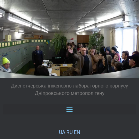
Диспетчерська інженерно-лабораторного корпусу
Дніпровського метрополітену
UA
RU
EN