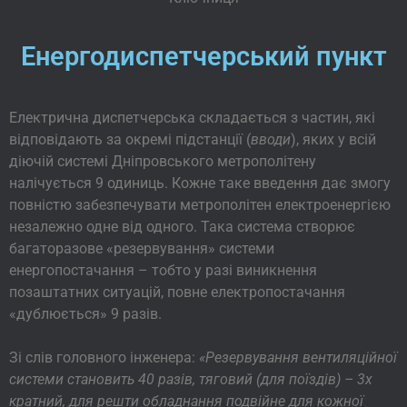
Енергодиспетчерський пункт
Електрична диспетчерська складається з частин, які
відповідають за окремі підстанції (
вводи
), яких у всій
діючій системі Дніпровського метрополітену
налічується 9 одиниць. Кожне таке введення дає змогу
повністю забезпечувати метрополітен електроенергією
незалежно одне від одного. Така система створює
багаторазове «резервування» системи
енергопостачання – тобто у разі виникнення
позаштатних ситуацій, повне електропостачання
«дублюється» 9 разів.
Зі слів головного інженера:
«Резервування вентиляційної
системи становить 40 разів, тяговий (для поїздів) – 3х
кратний, для решти обладнання подвійне для кожної