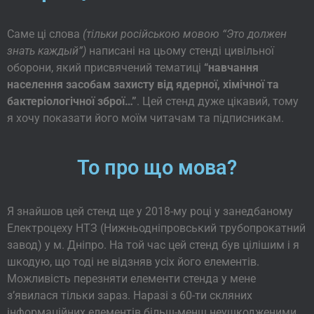
Саме ці слова
(тільки російською мовою “Это должен
знать каждый”)
написані на цьому стенді цивільної
оборони, який присвячений тематиці
“навчання
населення засобам захисту від ядерної, хімічної та
бактеріологічної зброї…”
. Цей стенд дуже цікавий, тому
я хочу показати його моїм читачам та підписникам.
То про що мова?
Я знайшов цей стенд ще у 2018-му році у занедбаному
Електроцеху НТЗ (Нижньодніпровський трубопрокатний
завод) у м. Дніпро. На той час цей стенд був цілішим і я
шкодую, що тоді не відзняв усіх його елементів.
Можливість перезняти елементи стенда у мене
з’явилася тільки зараз. Наразі з 60-ти скляних
інформаційних елементів більш-менш неушкодженими