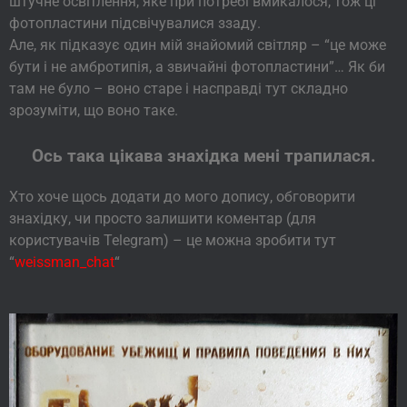
штучне освітлення, яке при потребі вмикалося, тож ці
фотопластини підсвічувалися ззаду.
Але, як підказує один мій знайомий світляр – “це може
бути і не амбротипія, а звичайні фотопластини”… Як би
там не було – воно старе і насправді тут складно
зрозуміти, що воно таке.
Ось така цікава знахідка мені трапилася.
Хто хоче щось додати до мого допису, обговорити
знахідку, чи просто залишити коментар (для
користувачів Telegram) – це можна зробити тут
“
weissman_chat
“