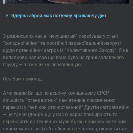
Ядерна зброя має потужну вражаючу дію
З радянських часів “нерушимый” перебував у стані
“холодної війни” та постійній параноїдальній напрузі
щодо потенційних загроз із “Колективного Заходу”. Я не
випадково написав що воно було на грані запаленого
глузду – я аж ніяк не перебільшую.
Ось Вам приклад.
А чи знали Ви, що по всьому колишньому СРСР
більшість “стандартних” пам’ятників присвячених
перемозі у “вєлікой отєчєствєнной” Другій світовій війні
– це танки (добре, що у нас їх зараз прибирають та
переносять до технічних музеїв), які якимось магічним
чином майже всі (тобто більша їх частина, окрім тих де