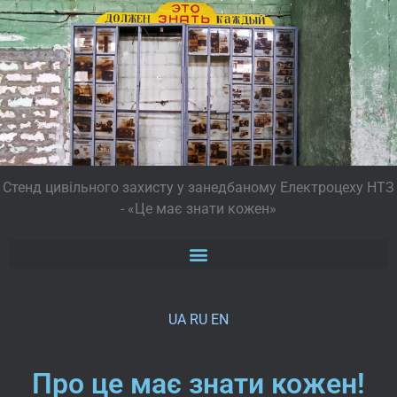
Стенд цивільного захисту у занедбаному Електроцеху НТЗ
- «Це має знати кожен»
UA
RU
EN
Про це має знати кожен!