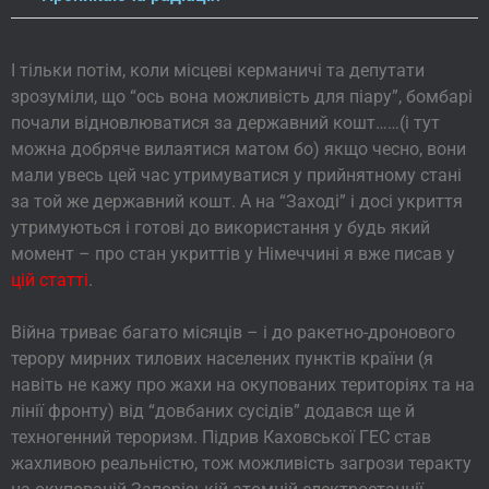
І тільки потім, коли місцеві керманичі та депутати
зрозуміли, що “ось вона можливість для піару”, бомбарі
почали відновлюватися за державний кошт……(і тут
можна добряче вилаятися матом бо) якщо чесно, вони
мали увесь цей час утримуватися у прийнятному стані
за той же державний кошт. А на “Заході” і досі укриття
утримуються і готові до використання у будь який
момент – про стан укриттів у Німеччині я вже писав у
цій статті
.
Війна триває багато місяців – і до ракетно-дронового
терору мирних тилових населених пунктів країни (я
навіть не кажу про жахи на окупованих територіях та на
лінії фронту) від “довбаних сусідів” додався ще й
техногенний тероризм. Підрив Каховської ГЕС став
жахливою реальністю, тож можливість загрози теракту