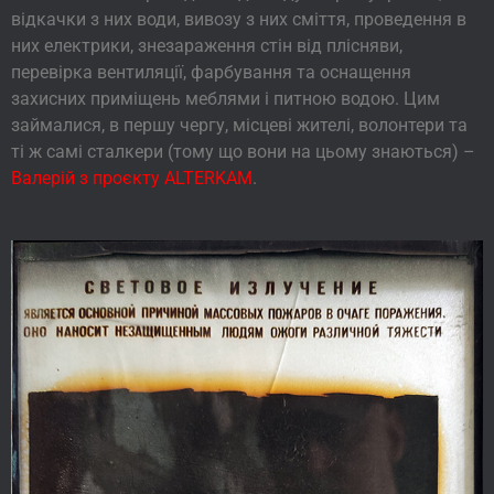
відкачки з них води, вивозу з них сміття, проведення в
них електрики, знезараження стін від плісняви,
перевірка вентиляції, фарбування та оснащення
захисних приміщень меблями і питною водою. Цим
займалися, в першу чергу, місцеві жителі, волонтери та
ті ж самі сталкери (тому що вони на цьому знаються) –
Валерій з проєкту ALTERKAM
.