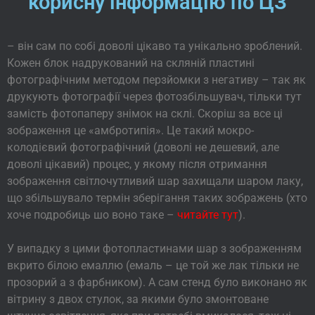
корисну інформацію по ЦЗ
– він сам по собі доволі цікаво та унікально зроблений.
Кожен блок надрукований на скляній пластині
фотографічним методом перзйомки з негативу – так як
друкують фотографії через фотозбільшувач, тільки тут
замість фотопаперу знімок на склі. Скоріш за все ці
зображення це «амбротипія». Це такий мокро-
колодієвий фотографічний (доволі не дешевий, але
доволі цікавий) процес, у якому після отримання
зображення світлочутливий шар захищали шаром лаку,
що збільшувало термін зберігання таких зображень (хто
хоче подробиць шо воно таке –
читайте тут
).
У випадку з цими фотопластинами шар з зображенням
вкрито білою емаллю (емаль – це той же лак тільки не
прозорий а з фарбником). А сам стенд було виконано як
вітрину з двох стулок, за якими було змонтоване