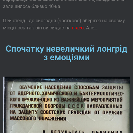
залишилось близко 40-ка.
Цей стенд і до сьогодня (частково) зберігся на своєму
місці і ось так він виглядає на
відео
. Але…
Спочатку невеличкий лонгрід
з емоціями