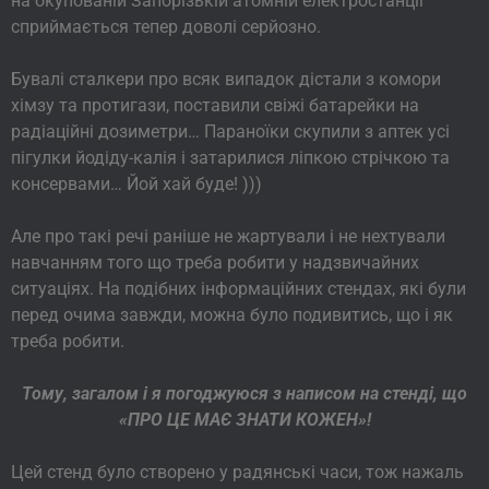
на окупованій Запорізькій атомній електростанції
сприймається тепер доволі серйозно.
Бувалі сталкери про всяк випадок дістали з комори
хімзу та протигази, поставили свіжі батарейки на
радіаційні дозиметри… Параноїки скупили з аптек усі
пігулки йодіду-калія і затарилися ліпкою стрічкою та
консервами… Йой хай буде! )))
Але про такі речі раніше не жартували і не нехтували
навчанням того що треба робити у надзвичайних
ситуаціях. На подібних інформаційних стендах, які були
перед очима завжди, можна було подивитись, що і як
треба робити.
Тому, загалом і я погоджуюся з написом на стенді, що
«ПРО ЦЕ МАЄ ЗНАТИ КОЖЕН»!
Цей стенд було створено у радянські часи, тож нажаль