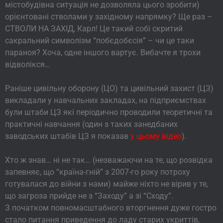
містобудівна ситуація не дозволяла цього зробити)
орієнтовані стволами у західному напрямку? Ще раз –
СТВОЛИ НА ЗАХІД, Карл! Це такий собі скритий
сакральний символізм “побєдобєсія” – чи це таки
параноя? Хоча, одне іншого вартує. Вибачте я трохи
відволікся…
Раніше цивільну оборону (ЦО) та цивільний захист (ЦЗ)
викладали у навчальних закладах, на підприємствах
були штаби ЦЗ які періодично проводили теоретичні та
практичні навчання (один з таких занедбаних
заводських штабів ЦЗ я показав
у цьому відео
).
Хто ж знав… ні не так… (незважаючи на те, що розвідка
запевняє, що “країна-гній” з 2007-го року потроху
готувалася до війни з нами) майже ніхто не вірив у те,
що загроза прийде не з “Заходу” а зі “Сходу”.
З початком повномасштабного вторгнення дуже гостро
стало питання приведення до ладу старих укриттів,