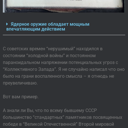
Ядерное оружие обладает мощным
впечатляющим действием
С советских времен “нерушимый” находился в
состоянии “холодной войны” и постоянном
параноидальном напряжении потенциальных угроз с
“Коллективного Запада”. Я не случайно написал что оно
было на грани воспаленного смысла – я отнюдь не
преувеличиваю.
Вот вам пример.
А знали ли Вы, что по всему бывшему СССР
большинство “стандартных” памятников посвященных
победе в “Великой Отечественной” Второй мировой