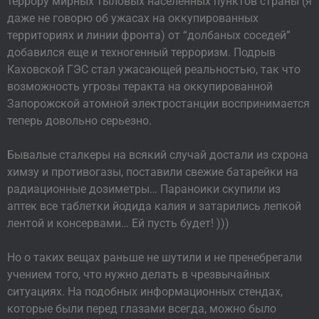
террору мирных тыловых населенных пунктов страны (я
даже не говорю об ужасах на оккупированных
территориях и линии фронта) от “долбаных соседей”
добавился еще и техногенный терроризм. Подрыв
Каховской ГЭС стал ужасающей реальностью, так что
возможность угрозы теракта на оккупированной
Запорожской атомной электростанции воспринимается
теперь довольно серьезно.
Бывалые сталкеры на всякий случай достали из схрона
химзу и противогазы, поставили свежие батарейки на
радиационные дозиметры… Параноики скупили из
аптек все таблетки йодида калия и затарились лепкой
лентой и консервами… Ей пусть будет! )))
Но о таких вещах раньше не шутили и не пренебрегали
учением того, что нужно делать в чрезвычайных
ситуациях. На подобных информационных стендах,
которые были перед глазами всегда, можно было