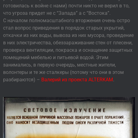
готовилась к войне с нами) почти никто не верил в то,
что угроза придет не с “Запада” а с “Востока”.
С началом полномасштабного вторжения очень остро
стал вопрос приведения в порядок старых укрытий,
откачки из них воды, вывоза из них мусора, проведение
в них электричества, обеззараживание стен от плесени,
проверка вентиляции, покраска и оснащение защитных
помещений мебелью и питьевой водой. Этим
занимались, в первую очередь, местные жители,
волонтеры и те же сталкеры (потому что они в этом
разбираются) –
Валерий из проекта ALTERKAM
.