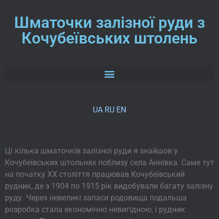
Шматочки залізної руди з
Кочубеївських штолень
UA
RU
EN
Ці кілька шматочків залізної руди я знайшов у
Кочубеївських штольнях поблизу села Аннівка. Саме тут
на початку ХХ століття працював Кочубеївський
рудник, де з 1904 по 1915 рік видобували багату залізну
руду. Через невеликі запаси родовища подальша
розробка стала економічно невигідною, і рудник