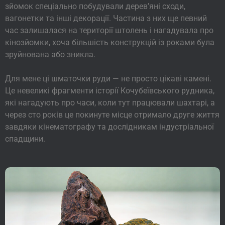
зйомок спеціально побудували дерев’яні сходи,
вагонетки та інші декорації. Частина з них ще певний
час залишалася на території штолень і нагадувала про
кінозйомки, хоча більшість конструкцій із роками була
зруйнована або зникла.
Для мене ці шматочки руди — не просто цікаві камені.
Це невеликі фрагменти історії Кочубеївського рудника,
які нагадують про часи, коли тут працювали шахтарі, а
через сто років це покинуте місце отримало друге життя
завдяки кінематографу та дослідникам індустріальної
спадщини.