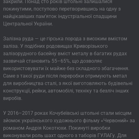
закрили. Понад сто років штольні залишалися
покинутими, поступово перетворившись на одну з
найцікавіших пам’яток індустріальної спадщини
Центральної України.
Залізна руда — це гірська порода з високим вмістом
заліза. У подібних родовищах Криворізького
залізорудного басейну вміст металу в багатих рудах
зазвичай становить 55–65%, що дозволяє
використовувати їх майже без складного збагачення.
Саме з такої руди після переробки отримують метал
для виробництва сталі, з якої виготовляють будівельні
конструкції, рейки, автомобілі, техніку та безліч інших
виробів.
У 2016–2017 роках Кочубеївські штольні стали місцем
зйомок українського художнього фільму «Червоний» за
романом Андрія Кокотюхи. Покинуті виробки
виконували роль шахт одного з таборів ГУЛАГу. Для